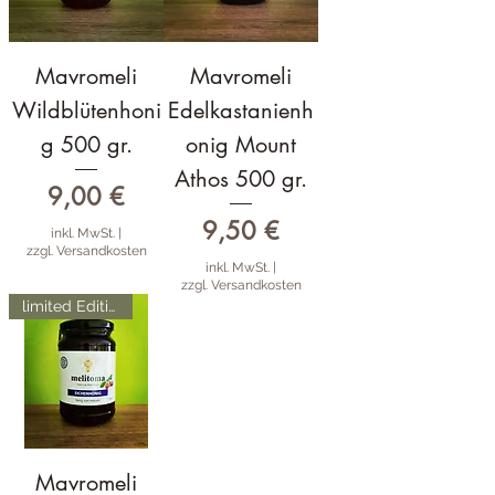
Mavromeli
Mavromeli
Wildblütenhoni
Edelkastanienh
g 500 gr.
onig Mount
Athos 500 gr.
Preis
9,00 €
Preis
9,50 €
inkl. MwSt.
|
zzgl. Versandkosten
inkl. MwSt.
|
zzgl. Versandkosten
limited Edition
Mavromeli