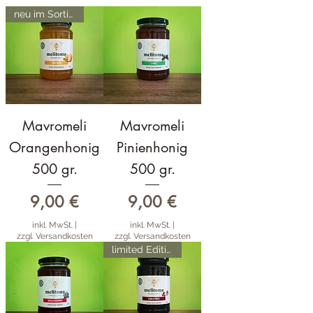
neu im Sortiment
Mavromeli
Mavromeli
Orangenhonig
Pinienhonig
500 gr.
500 gr.
Preis
Preis
9,00 €
9,00 €
inkl. MwSt.
|
inkl. MwSt.
|
zzgl. Versandkosten
zzgl. Versandkosten
limited Edition