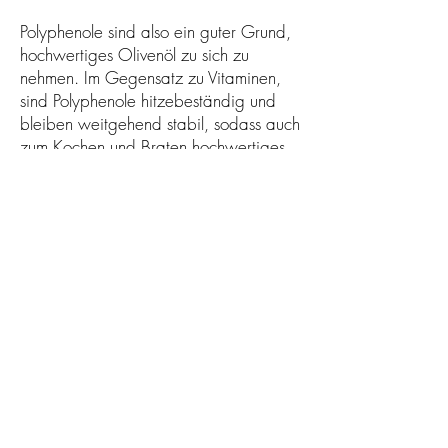
Polyphenole sind also ein guter Grund,
hochwertiges Olivenöl zu sich zu
nehmen. Im Gegensatz zu Vitaminen,
sind Polyphenole hitzebeständig und
bleiben weitgehend stabil, sodass auch
zum Kochen und Braten hochwertiges
Olivenöl verwendet werden sollte. Gute
Olivenöle enthalten 250 bis über 800
mg Polyphenole.
Tabelle mit den Grenzwerten, die das
Extra native Olivenöl bestimmen:
Parameter
Extra natives Olivenöl
Ultra Premium Olivenöl
Säuregehalt (%)
max. ≤ 0,8