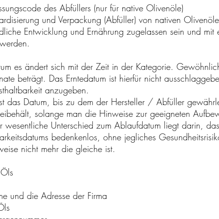
ungscode des Abfüllers (nur für native Olivenöle)
ardisierung und Verpackung (Abfüller) von nativen Olivenöl
dliche Entwicklung und Ernährung zugelassen sein und mit
 werden.
atum es ändert sich mit der Zeit in der Kategorie. Gewöhnl
ate beträgt. Das Erntedatum ist hierfür nicht ausschlaggeb
thaltbarkeit anzugeben.
st das Datum, bis zu dem der Hersteller / Abfüller gewährle
beibehält, solange man die Hinweise zur geeigneten Aufb
r wesentliche Unterschied zum Ablaufdatum liegt darin, da
arkeitsdatums bedenkenlos, ohne jegliches Gesundheitsrisi
ise nicht mehr die gleiche ist.
 Öls
 und die Adresse der Firma
Öls