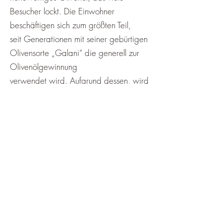
Besucher lockt. Die Einwohner
beschäftigen sich zum größten Teil,
seit Generationen mit seiner gebürtigen
Olivensorte „Galani“ die generell zur
Olivenölgewinnung
verwendet wird. Aufgrund dessen, wird
Metaggitsi auch als das Olivenöldorf in
Halkidiki genannt.
Olivenöl Olivenölseminar Hofmarkt
Datenschutz